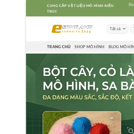
Bỏ
Blo
CUNG CẤP VẬT LIỆU MÔ HÌNH KIẾN
qua
TRÚC
nội
dung
Tì
ki
TRANG CHỦ
SHOP MÔ HÌNH
BLOG MÔ HÌ