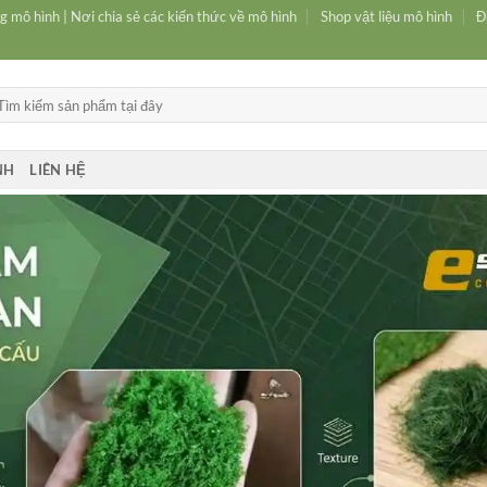
g mô hình | Nơi chia sẻ các kiến thức về mô hình
Shop vật liệu mô hình
Đ
m
ếm:
NH
LIÊN HỆ