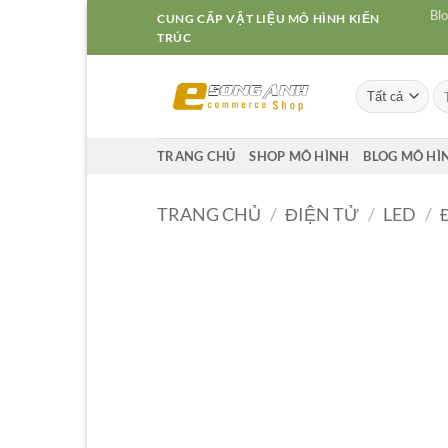
Bỏ
Blo
CUNG CẤP VẬT LIỆU MÔ HÌNH KIẾN
qua
TRÚC
nội
dung
Tì
ki
TRANG CHỦ
SHOP MÔ HÌNH
BLOG MÔ HÌ
TRANG CHỦ
/
ĐIỆN TỬ
/
LED
/