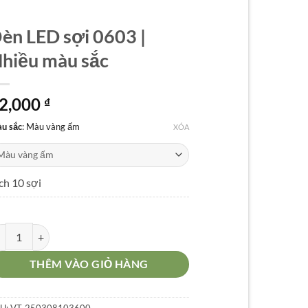
èn LED sợi 0603 |
hiều màu sắc
2,000
₫
u sắc
:
Màu vàng ấm
XÓA
ch 10 sợi
n LED sợi 0603 | Nhiều màu sắc số lượng
THÊM VÀO GIỎ HÀNG