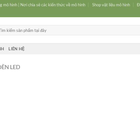
g mô hình | Nơi chia sẻ các kiến thức về mô hình
Shop vật liệu mô hình
Đ
m
ếm:
NH
LIÊN HỆ
ĐÈN LED