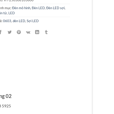
U:
VT-250308103600
nh mục:
Đèn mô hình
,
Đèn LED
,
Đèn LED sợi
,
ện tử
,
LED
ẻ:
0603
,
đèn LED
,
Sợi LED
ng 02
8 5925