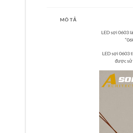
ĐÈN L
MÔ TẢ
LED sợi 0603 là
“06
LED sợi 0603 t
được sử 