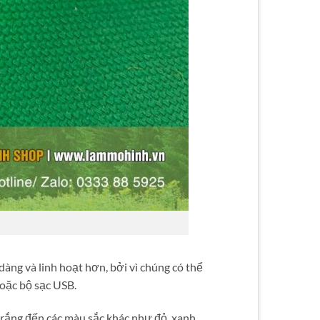
àng và linh hoạt hơn, bởi vì chúng có thể
oặc bộ sạc USB.
rắng đến các màu sắc khác như đỏ, xanh,