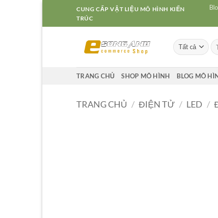
Bỏ
Blo
CUNG CẤP VẬT LIỆU MÔ HÌNH KIẾN
qua
TRÚC
nội
dung
Tì
ki
TRANG CHỦ
SHOP MÔ HÌNH
BLOG MÔ HÌ
TRANG CHỦ
/
ĐIỆN TỬ
/
LED
/