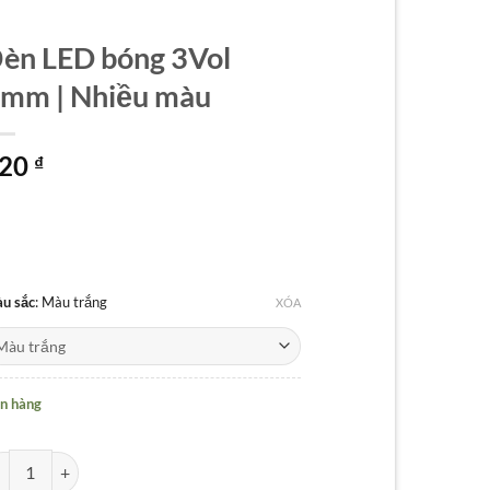
èn LED bóng 3Vol
mm | Nhiều màu
20
₫
u sắc
:
Màu trắng
XÓA
n hàng
n LED bóng 3Vol 3mm | Nhiều màu số lượng