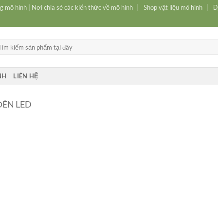
g mô hình | Nơi chia sẻ các kiến thức về mô hình
Shop vật liệu mô hình
Đ
m
ếm:
NH
LIÊN HỆ
ĐÈN LED