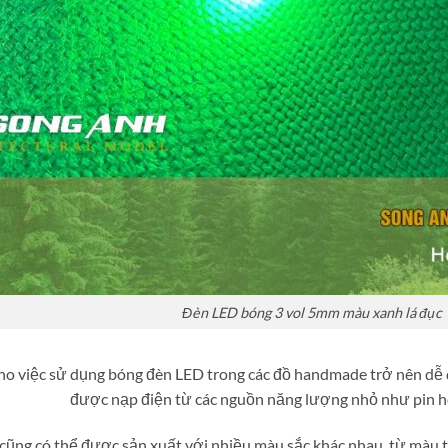
Đèn LED bóng 3 vol 5mm màu xanh lá đục
ho việc sử dụng bóng đèn LED trong các đồ handmade trở nên dễ d
được nạp điện từ các nguồn năng lượng nhỏ như pin h
ũng có thể được sản xuất với nhiều màu sắc khác nhau, từ màu t