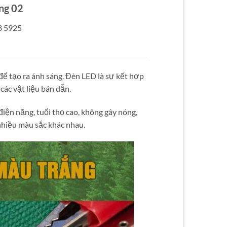
ng 02
8 5925
để tạo ra ánh sáng. Đèn LED là sự kết hợp
các vật liệu bán dẫn.
iện năng, tuổi thọ cao, không gây nóng,
 nhiều màu sắc khác nhau.