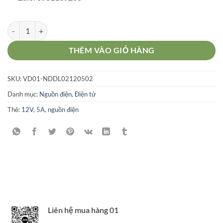
Nguồn điện tổ ong 12V - 5A không quạt số lượng
THÊM VÀO GIỎ HÀNG
SKU:
VD01-NDDL02120502
Danh mục:
Nguồn điện
,
Điện tử
Thẻ:
12V
,
5A
,
nguồn điện
Liên hệ mua hàng 01