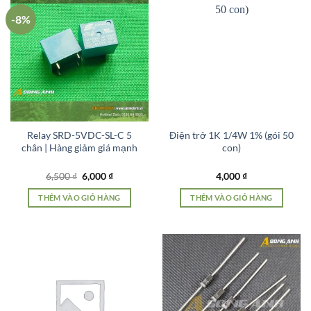
-8%
Relay SRD-5VDC-SL-C 5
Điện trở 1K 1/4W 1% (gói 50
chân | Hàng giảm giá mạnh
con)
Giá
Giá
6,500
₫
6,000
₫
4,000
₫
gốc
hiện
là:
tại
THÊM VÀO GIỎ HÀNG
THÊM VÀO GIỎ HÀNG
6,500 ₫.
là:
6,000 ₫.