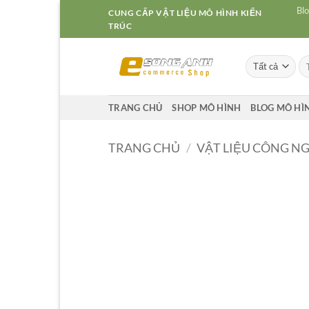
Bỏ
Blo
CUNG CẤP VẬT LIỆU MÔ HÌNH KIẾN
qua
TRÚC
nội
dung
Tì
ki
TRANG CHỦ
SHOP MÔ HÌNH
BLOG MÔ HÌ
TRANG CHỦ
/
VẬT LIỆU CÔNG N