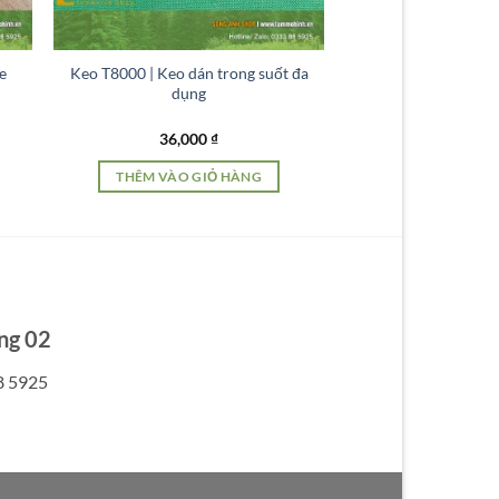
có
thể
được
e
Keo T8000 | Keo dán trong suốt đa
chọn
dụng
trên
trang
36,000
₫
sản
THÊM VÀO GIỎ HÀNG
phẩm
ng 02
8 5925