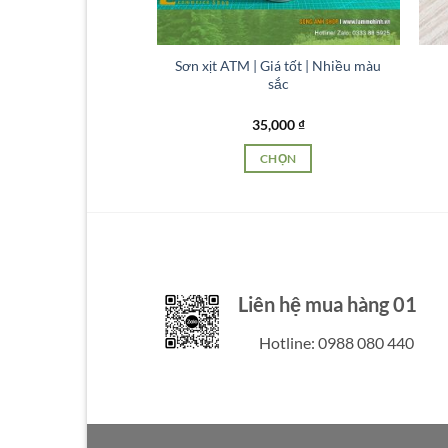
có
thể
được
Sơn xịt ATM | Giá tốt | Nhiều màu
chọn
sắc
trên
trang
35,000
₫
sản
CHỌN
phẩm
Sản
phẩm
này
có
nhiều
biến
Liên hệ mua hàng 01
thể.
Hotline: 0988 080 440
Các
tùy
chọn
có
thể