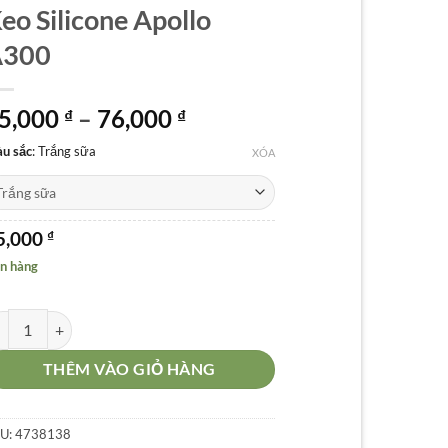
eo Silicone Apollo
A300
Khoảng
5,000
–
76,000
₫
₫
giá:
u sắc
:
Trắng sữa
XÓA
từ
75,000 ₫
đến
76,000 ₫
5,000
₫
n hàng
o Silicone Apollo A300 số lượng
THÊM VÀO GIỎ HÀNG
U:
4738138