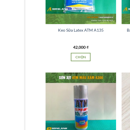
Keo Sữa Latex ATM A135
B
42,000
₫
CHỌN
Sản
phẩm
này
có
nhiều
biến
thể.
Các
tùy
chọn