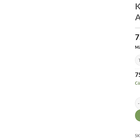
K
7
Mà
7
Cò
Ke
SK