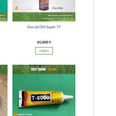
Keo xịt DM Super 77
65,000
₫
CHỌN
Sản
phẩm
này
có
nhiều
biến
thể.
Các
tùy
chọn