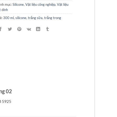
nh mục:
Silicone
,
Vật liệu công nghiệp
,
Vật liệu
t dính
ẻ:
300 ml
,
silicone
,
trắng sữa
,
trắng trong
ng 02
8 5925