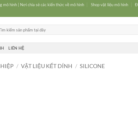
g mô hình | Nơi chia sẻ các kiến thức về mô hình
Shop vật liệu mô hình
Đ
m
ếm:
NH
LIÊN HỆ
GHIỆP
/
VẬT LIỆU KẾT DÍNH
/
SILICONE