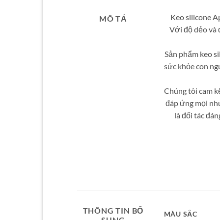
Keo silicone A
MÔ TẢ
Với độ dẻo và 
Sản phẩm keo si
sức khỏe con ng
Chúng tôi cam kế
đáp ứng mọi nhu 
là đối tác đá
THÔNG TIN BỔ
MÀU SẮC
SUNG