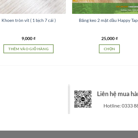
Khoen tròn vít ( 1 bịch 7 cái )
Băng keo 2 mặt dầu Happy Tap
9,000
₫
25,000
₫
THÊM VÀO GIỎ HÀNG
CHỌN
Sản
phẩm
này
có
nhiều
biến
Liên hệ mua hà
thể.
Hotline: 0333 8
Các
tùy
chọn
có
thể