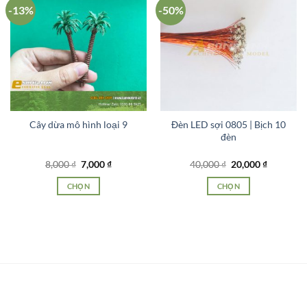
-13%
-50%
Cây dừa mô hình loại 9
Đèn LED sợi 0805 | Bịch 10
đèn
Giá
Giá
Giá
Giá
8,000
₫
7,000
₫
40,000
₫
20,000
₫
gốc
hiện
gốc
hiện
là:
tại
là:
tại
CHỌN
CHỌN
8,000 ₫.
là:
40,000 ₫.
là:
7,000 ₫.
20,000 ₫.
Sản
Sản
phẩm
phẩm
này
này
có
có
nhiều
nhiều
biến
biến
thể.
thể.
Các
Các