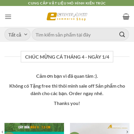
Bỏ
CUNG CẤP VẬT LIỆU MÔ HÌNH KIẾN TRÚC
qua
nội
dung
Tìm
kiếm:
CHÚC MỪNG CÁ THÁNG 4 - NGÀY 1/4
Cảm ơn bạn vì đã quan tâm :).
Không có Tặng free thì thôi mình sale off Sản phẩm cho
dành cho các bạn. Order ngay nhé.
Thanks you!