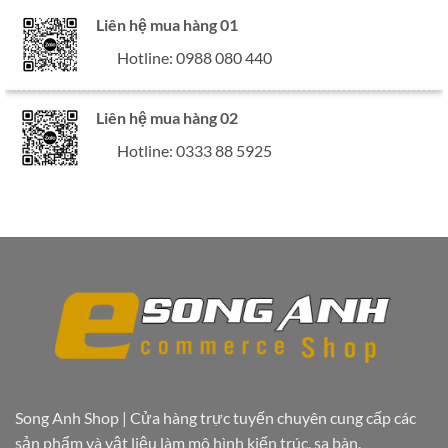
tùy
tùy
Liên hệ mua hàng 01
chọn
chọn
Hotline: 0988 080 440
có
có
thể
thể
được
được
Liên hệ mua hàng 02
chọn
chọn
trên
trên
Hotline: 0333 88 5925
trang
trang
sản
sản
phẩm
phẩm
Song Anh Shop | Cửa hàng trực tuyến chuyên cung cấp các
sản phẩm và vật liệu làm mô hình kiến trúc, sa bàn.